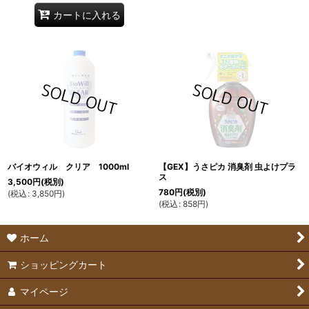
カートに入れる
バイオウィル クリア 1000ml
【GEX】うさピカ 消臭剤 虫よけプラ
ス
3,500
円
(税別)
780
円
(税別)
(
税込
:
3,850
円
)
(
税込
:
858
円
)
ホーム
ショッピングカート
マイページ