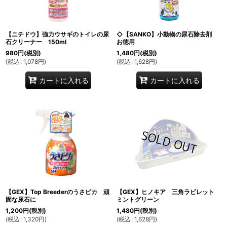
【ニチドウ】強力ウサギのトイレの尿
◇【SANKO】小動物の尿石除去剤
石クリーナー 150ml
お徳用
980
円
(税別)
1,480
円
(税別)
(
税込
:
1,078
円
)
(
税込
:
1,628
円
)
カートに入れる
カートに入れる
【GEX】Top Breederのうさピカ 頑
【GEX】ヒノキア 三角ラビレット
固な尿石に
ミントグリーン
1,200
円
(税別)
1,480
円
(税別)
(
税込
:
1,320
円
)
(
税込
:
1,628
円
)