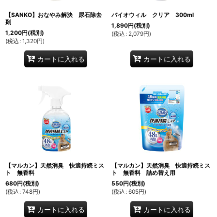
【SANKO】おなやみ解決 尿石除去
バイオウィル クリア 300ml
剤
1,890
円
(税別)
1,200
円
(税別)
(
税込
:
2,079
円
)
(
税込
:
1,320
円
)
カートに入れる
カートに入れる
【マルカン】天然消臭 快適持続ミス
【マルカン】天然消臭 快適持続ミス
ト 無香料
ト 無香料 詰め替え用
680
円
(税別)
550
円
(税別)
(
税込
:
748
円
)
(
税込
:
605
円
)
カートに入れる
カートに入れる