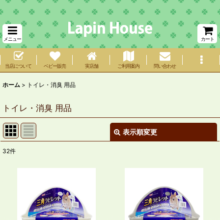
メニュー
カート
当店について
ベビー販売
実店舗
ご利用案内
問い合わせ
ホーム
>
トイレ・消臭 用品
トイレ・消臭 用品
表示順変更
閉じる
32
件
サブカテゴリ
:
表示数
:
在庫あり