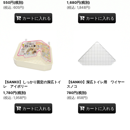
550
円
(税別)
1,680
円
(税別)
(
税込
:
605
円
)
(
税込
:
1,848
円
)
カートに入れる
カートに入れる
【SANKO】しっかり固定の深広トイ
【SANKO】深広トイレ用 ワイヤー
レ アイボリー
スノコ
1,780
円
(税別)
780
円
(税別)
(
税込
:
1,958
円
)
(
税込
:
858
円
)
カートに入れる
カートに入れる