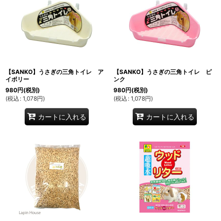
【SANKO】うさぎの三角トイレ ア
【SANKO】うさぎの三角トイレ ピ
イボリー
ンク
980
円
(税別)
980
円
(税別)
(
税込
:
1,078
円
)
(
税込
:
1,078
円
)
カートに入れる
カートに入れる