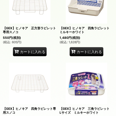
【GEX】ヒノキア 正方形ラビレット
【GEX】ヒノキア 四角ラビレット
専用スノコ
ミルキーホワイト
550
円
(税別)
1,480
円
(税別)
(
税込
:
605
円
)
(
税込
:
1,628
円
)
カートに入れる
カートに入れる
【GEX】ヒノキア 四角ラビレット専
【GEX】ヒノキア 三角ラビレット
用スノコ
Lサイズ ミルキーホワイト