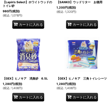
【Lapin's Select】ホワイトウッドの
【SANKO】ウッドリター お徳用
トイレ砂
1,200
円
(税別)
980
円
(税別)
(
税込
:
1,320
円
)
(
税込
:
1,078
円
)
カートに入れる
カートに入れる
【GEX】ヒノキア 消臭砂 6.5L
【GEX】ヒノキア 三角トイレシーツ
1,280
円
(税別)
1,280
円
(税別)
(
税込
:
1,408
円
)
(
税込
:
1,408
円
)
カートに入れる
カートに入れる