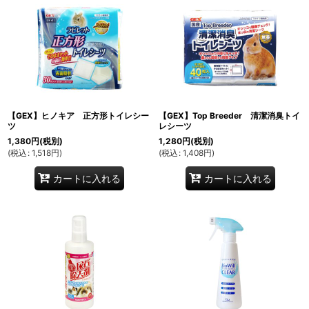
【GEX】ヒノキア 正方形トイレシー
【GEX】Top Breeder 清潔消臭トイ
ツ
レシーツ
1,380
円
(税別)
1,280
円
(税別)
(
税込
:
1,518
円
)
(
税込
:
1,408
円
)
カートに入れる
カートに入れる