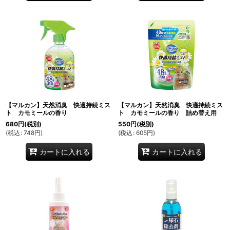
【マルカン】天然消臭 快適持続ミス
【マルカン】天然消臭 快適持続ミス
ト カモミールの香り
ト カモミールの香り 詰め替え用
680
円
(税別)
550
円
(税別)
(
税込
:
748
円
)
(
税込
:
605
円
)
カートに入れる
カートに入れる