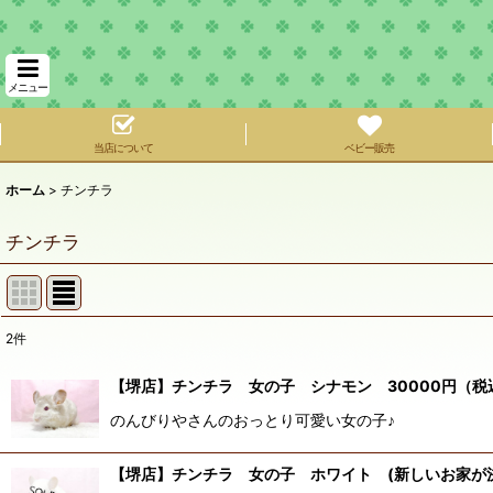
メニュー
当店について
ベビー販売
ホーム
>
チンチラ
チンチラ
2
件
表示数
:
【堺店】チンチラ 女の子 シナモン 30000円（税
在庫あり
のんびりやさんのおっとり可愛い女の子♪
並び順
:
【堺店】チンチラ 女の子 ホワイト (新しいお家が