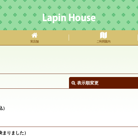
実店舗
ご利用案内
表示順変更
込）
決まりました）